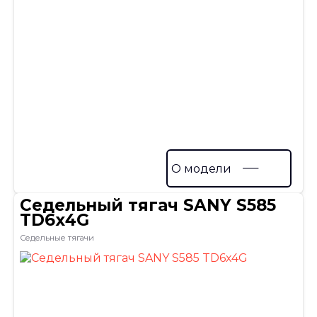
О модели
Седельный тягач SANY S585
TD6х4G
Седельные тягачи