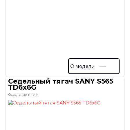
О модели
Седельный тягач SANY S565
TD6х6G
Седельные тягачи